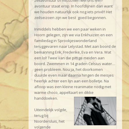
zeilavontuur of misschien wel ons leef-
avontuur staat erop. In hoofdlijnen dan want
we houden natuurlijk ook nog iets privé!! Het
zeilseizoen zijn we best goed begonnen.
Inmiddels hebben we een paar weken in
Hoorn gelegen, zijn we via Enkhuizen en een
familiedag in Sprookjeswonderland
teruggevaren naar Lelystad. Met aan boord de
bemanning Erik, Frederike, Eva en Vera. Wat
een lol! Twee van die pittige meiden aan
boord. Zwemmen in 14 graden Celsius water…
geen probleem. Nou ja, het doorkomen
duurde even maar daarna hingen de meisjes
heerlijk achter een lijn aan een bolletje. Na
afloop was een kleine reanimatie nodig met
warme choco, appeltaart en dikke
handdoeken.
Uiteindelijk volgde,
terug bij
Noordersluis, het
volgende