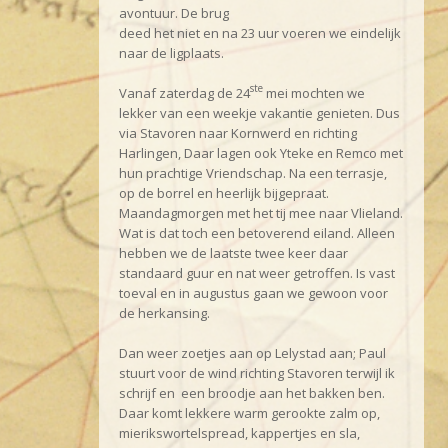
avontuur. De brug
deed het niet en na 23 uur voeren we eindelijk
naar de ligplaats.
ste
Vanaf zaterdag de 24
mei mochten we
lekker van een weekje vakantie genieten. Dus
via Stavoren naar Kornwerd en richting
Harlingen, Daar lagen ook Yteke en Remco met
hun prachtige Vriendschap. Na een terrasje,
op de borrel en heerlijk bijgepraat.
Maandagmorgen met het tij mee naar Vlieland.
Wat is dat toch een betoverend eiland. Alleen
hebben we de laatste twee keer daar
standaard guur en nat weer getroffen. Is vast
toeval en in augustus gaan we gewoon voor
de herkansing.
Dan weer zoetjes aan op Lelystad aan; Paul
stuurt voor de wind richting Stavoren terwijl ik
schrijf en een broodje aan het bakken ben.
Daar komt lekkere warm gerookte zalm op,
mierikswortelspread, kappertjes en sla,