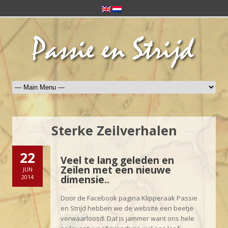
Sterke Zeilverhalen
22
Veel te lang geleden en
Zeilen met een nieuwe
JUN
2014
dimensie..
Door de Facebook pagina Klipperaak Passie
en Strijd hebben we de website een beetje
verwaarloosd. Dat is jammer want ons hele