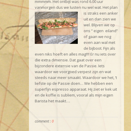
mmmmm. Het ontbijt was rond 6.00 uur
vanmorgen dus we lusten nu wel wat.
Het plan
is straks een anker
uit en dan zien we
wel. Blijven we op
ons “ eigen eiland”
of gaan we nog
even aan wal met
de bijboot. Fijn als
even niks hoeft en alles mag!!!! Er nu iets over
die extra dimensie. Dat gaat over een
bijzondere extensie van de Passie. Iets
waardoor we voorgoed verpest zijn en wat
steeds naar meer smaakt. Waardoor we het, ‘t
liefste op de Passie doen… We hebben een
superfijn espresso apparaat. Hij ziet er kek uit
en de koffie is subliem, vooral als mijn eigen
Barista het maakt….
comment :
0